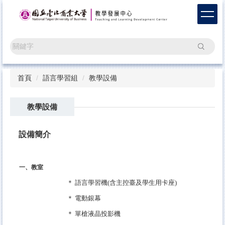
跳
到
主
要
搜尋
內
容
區
首頁
語言學習組
教學設備
教學設備
設備簡介
一、教室
＊ 語言學習機(含主控臺及學生用卡座)
＊ 電動銀幕
＊
單槍液晶投影機