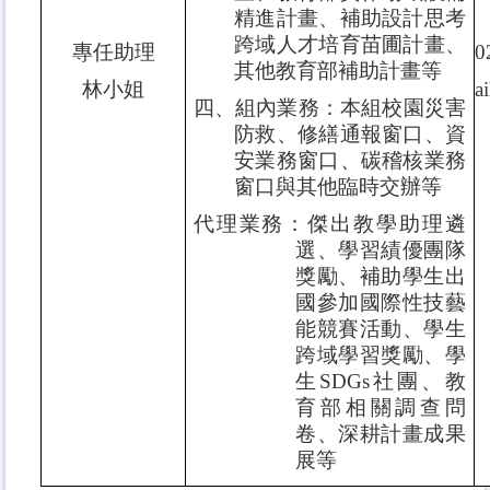
精進計畫、補助設計思考
跨域人才培育苗圃計畫、
專任助理
0
其他教育部補助計畫等
林小姐
a
四、組內業務：本組校園災害
防救、修繕通報窗口、資
安業務窗口、碳稽核業務
窗口與其他臨時交辦等
代理業務：傑出教學助理遴
選、學習績優團隊
獎勵、補助學生出
國參加國際性技藝
能競賽活動、學生
跨域學習獎勵、學
生
SDGs
社團、教
育部相關調查問
卷、深耕計畫成果
展等