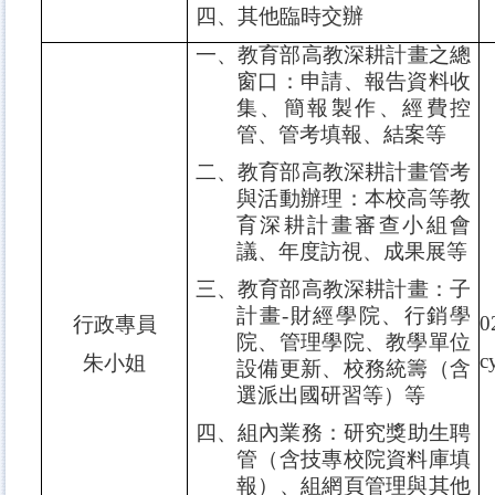
四、其他臨時交辦
一、教育部高教深耕計畫之總
窗口：申請、報告資料收
集、簡報製作、經費控
管、管考填報、結案等
二、教育部高教深耕計畫管考
與活動辦理：本校高等教
育深耕計畫審查小組會
議、年度訪視、成果展等
三、教育部高教深耕計畫：子
計畫
-
財經學院、行銷學
0
行政專員
院、管理學院、教學單位
c
朱小姐
設備更新、校務統籌（含
選派出國研習等）等
四、組內業務：研究獎助生聘
管（含技專校院資料庫填
報）、組網頁管理與其他