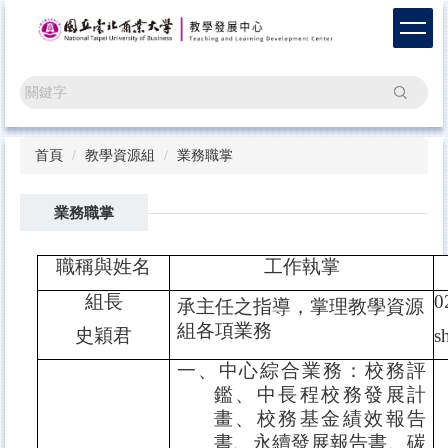
跳
到
主
要
搜尋
內
容
區
首頁
教學資源組
業務職掌
業務職掌
職稱與姓名
工作執掌
組長
0
承主任之指導，掌理教學資源
組各項業務
史穎君
s
一、中心綜合業務：校務評
鑑、中長程校務發展計
畫、校務基金績效報告
書、永續發展報告書、碳