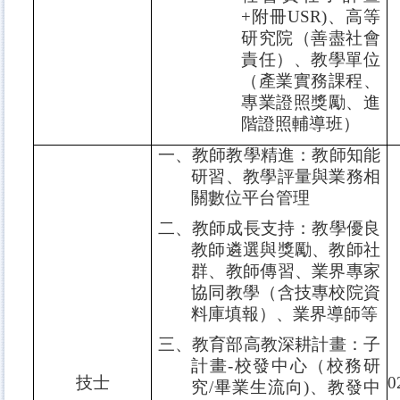
+
附冊
USR)
、高等
研究院（善盡社會
責任）、教學單位
（產業實務課程、
專業證照獎勵、進
階證照輔導班）
一、教師教學精進：教師知能
研習、教學評量與業務相
關數位平台管理
二、教師成長支持：教學優良
教師遴選與獎勵、教師社
群、教師傳習、業界專家
協同教學（含技專校院資
料庫填報）、業界導師等
三、教育部高教深耕計畫：子
計畫
-
校發中心（校務研
技士
0
究
/
畢業生流向
)
、教發中