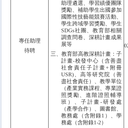
助理遴選、學習績優團隊
獎勵、補助學生出國參加
國際性技藝能競賽活動、
學生跨域學習獎勵、學生
SDGs
社團、教育部相關
調查問卷、
深耕計畫成果
專任助理
展
等
0
待聘
三、教育部高教深耕計畫：子
計畫
-
校發中心（含善盡
社會責任子計畫
+
附冊
USR)
、高等研究院（善
盡社會責任）、教學單位
（產業實務課程、專業證
照獎勵、進階證照輔導
班）、子計畫
-
研發處
（產學合作）、圖書館、
教務處（含附錄
1
）、學
務處（含附錄
1-2
）