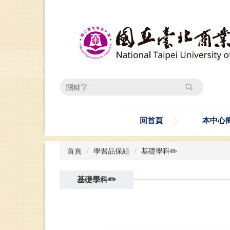
跳
到
主
要
內
容
區
搜尋
回首頁
本中心
首頁
學習品保組
基礎學科✏️
基礎學科✏️