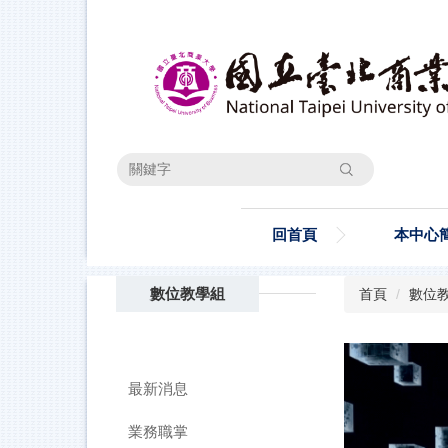
跳
到
主
要
內
容
區
搜尋
回首頁
本中心
數位教學組
首頁
數位
最新消息
業務職掌