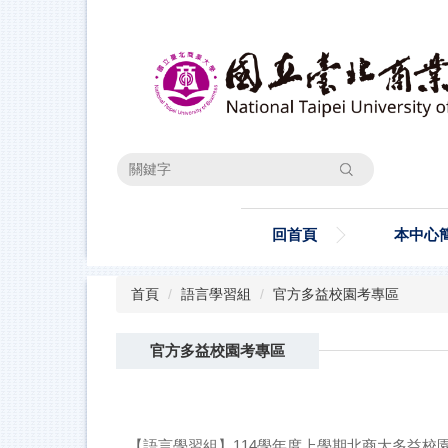
跳
到
主
要
內
容
區
搜尋
回首頁
本中心
首頁
語言學習組
官方多益校園考專區
官方多益校園考專區
【語言學習組】114學年度上學期北商大多益校