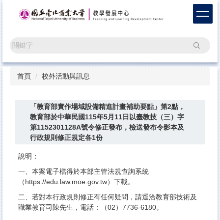
跳
到
主
要
搜尋
內
容
區
首頁
校外活動與訊息
「教育部實作場域設備精進計畫補助要點」第2點，
教育部於中華民國115年5月11日以臺教技（三）字
第1152301128A號令修正發布，檢送發布令影本及
行政規則修正規定各1份
說明：
一、本案電子檔得於本部主管法規查詢系統
（
https://edu.law.moe.gov.tw
）下載。
二、若對本行政規則修正有任何疑問，請逕洽教育部技術及
職業教育司陳先生，電話：（02）7736-6180。