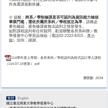
作為選課規劃依據。
※ 提醒：
跨系／學制修課是否可認列為資訊能力檢核
畢業門檻，需依所屬所系科／學程規定為準
，請務必
事先確認，避免修課後無法認列之情形發生。
如對課程認列有任何疑問，歡迎聯繫各所系科辦／教
學發展中心學習品保組（電話02-2322-6315，
李小
姐
）洽詢，謝謝。
114學年度上學期 - 各所系科／學程認列為程式設計導入課程
（114.07.24更新）.pdf
瀏覽數:
2034
繁體
English
國立臺北商業大學教學發展中心