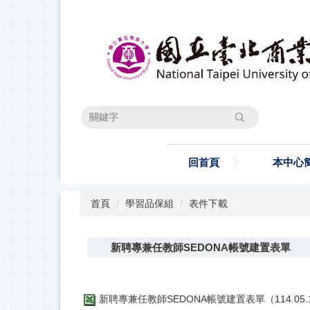
跳
到
主
要
內
容
區
搜尋
回首頁
本中心
首頁
學習品保組
表件下載
新聘專兼任教師SEDONA帳號建置表單
新聘專兼任教師SEDONA帳號建置表單（114.05.19